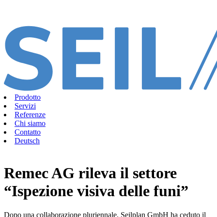
Prodotto
Servizi
Referenze
Chi siamo
Contatto
Deutsch
Remec AG rileva il settore
“Ispezione visiva delle funi”
Dopo una collaborazione pluriennale, Seilplan GmbH ha ceduto il